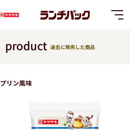
product
過去に発売した商品
T
プリン風味
8