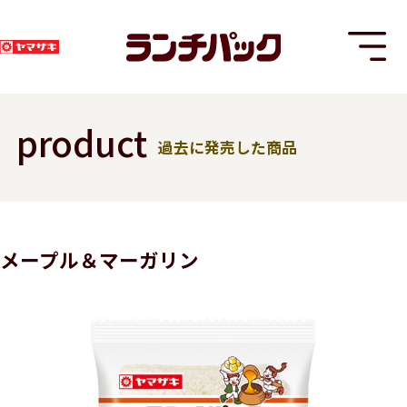
product
過去に発売した商品
T
メープル＆マーガリン
8