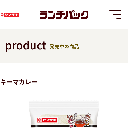
product
発売中の商品
T
キーマカレー
8