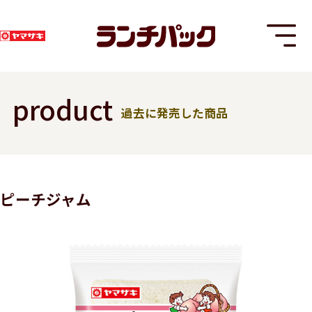
product
過去に発売した商品
T
ピーチジャム
8