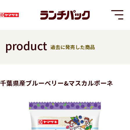
product
過去に発売した商品
T
千葉県産ブルーベリー&マスカルポーネ
8