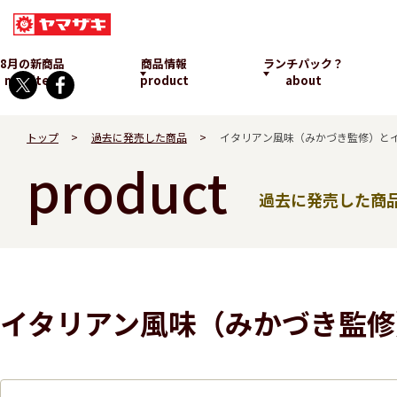
8月の新商品
商品情報
ランチパック？
new item
product
about
トップ
過去に発売した商品
イタリアン風味（みかづき監修）と
product
過去に発売した商
ランチパックとは
イタリアン風味（みかづき監修
発売中