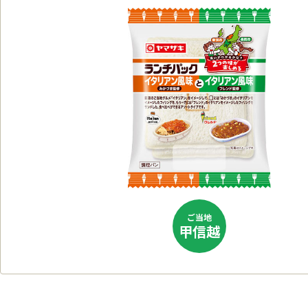
ご当地
甲信越