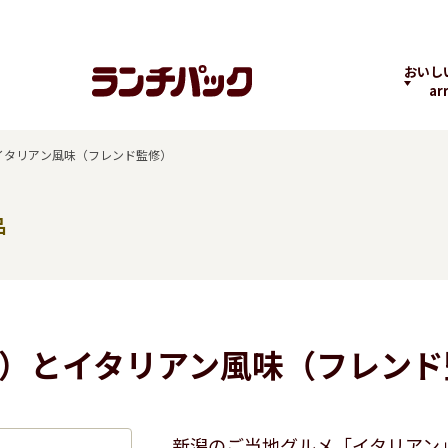
おいし
ar
イタリアン風味（フレンド監修）
品
ランチちゃんとパック
ランチパックヒストリ
コラボ
くん
ー
）とイタリアン風味（フレンド
の商品
よくばりPACK
贅沢ラン
新潟のご当地グルメ「イタリアン