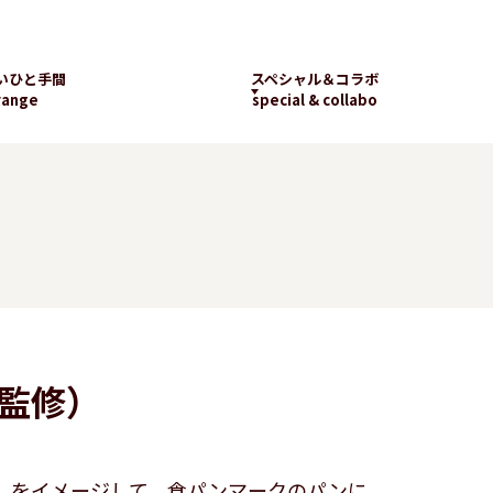
いひと手間
スペシャル＆コラボ
range
special & collabo
ライブラリー
数字で知るランチパッ
工場見学
ク
新着コラボ
監修）
チパック
パッケージギャラリー
ランチパックの
楽しみ方
」をイメージして、食パンマークのパンに