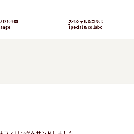
いひと手間
スペシャル＆コラボ
range
special & collabo
ライブラリー
数字で知るランチパッ
工場見学
ク
新着コラボ
チパック
パッケージギャラリー
ランチパックの
楽しみ方
味フィリングをサンドしました。