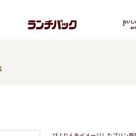
おいし
ar
品
ランチちゃんとパック
ランチパックヒストリ
コラボ
くん
ー
の商品
よくばりPACK
贅沢ラン
ぴよりんをイメージしたプリン風