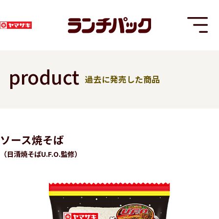
product
過去に発売した商品
T
ソース焼そば
（日清焼そばU.F.O.監修）
8