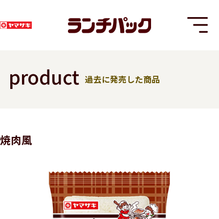
product
過去に発売した商品
T
焼肉風
8