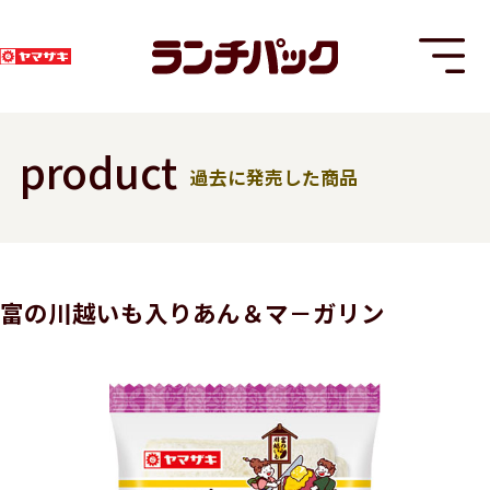
product
過去に発売した商品
T
富の川越いも入りあん＆マ－ガリン
8