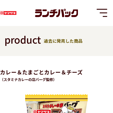
product
過去に発売した商品
T
カレー＆たまごとカレー＆チーズ
（スタミナカレーの店バーグ監修）
8