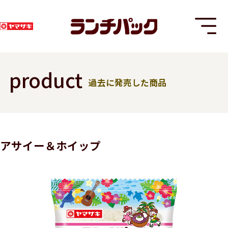
product
過去に発売した商品
T
アサイー＆ホイップ
8