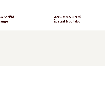
いひと手間
スペシャル＆コラボ
range
special & collabo
ライブラリー
数字で知るランチパッ
工場見学
ク
新着コラボ
チパック
パッケージギャラリー
ランチパックの
楽しみ方