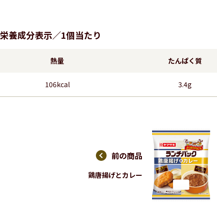
栄養成分表示／1個当たり
熱量
たんぱく質
106kcal
3.4g
前の商品
鶏唐揚げとカレー