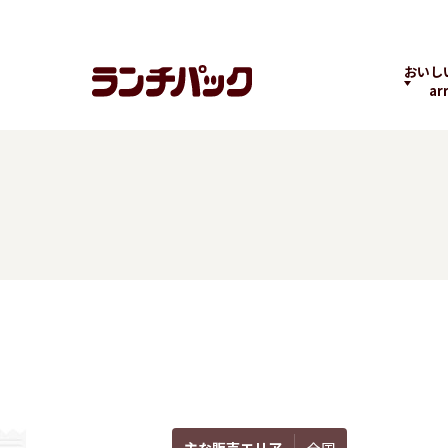
おいし
ar
ランチちゃんとパック
ランチパックヒストリ
コラボ
くん
ー
の商品
よくばりPACK
贅沢ラン
主な販売エリア
全国