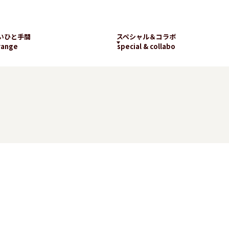
いひと手間
スペシャル＆コラボ
range
special & collabo
ライブラリー
数字で知るランチパッ
工場見学
ク
新着コラボ
チパック
パッケージギャラリー
ランチパックの
楽しみ方