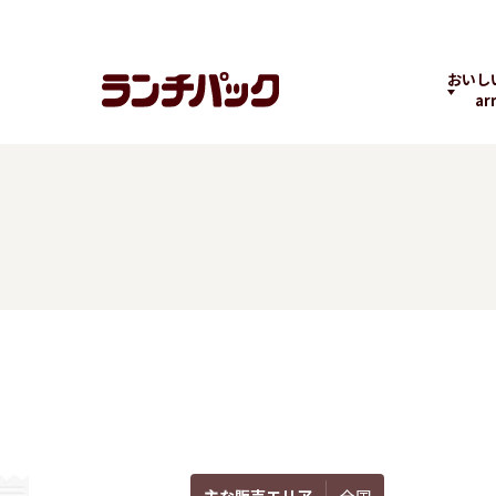
おいし
ar
ランチちゃんとパック
ランチパックヒストリ
コラボ
くん
ー
の商品
よくばりPACK
贅沢ラン
主な販売エリア
全国