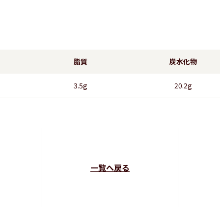
脂質
炭水化物
3.5g
20.2g
一覧へ戻る