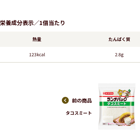
栄養成分表示／1個当たり
熱量
たんぱく質
123kcal
2.8g
前の商品
タコスミート