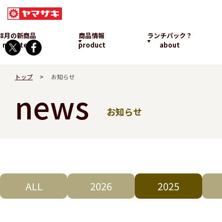
8月の新商品
商品情報
ランチパック？
new item
product
about
トップ
お知らせ
news
お知らせ
ランチパックとは
発売中
ALL
2026
2025