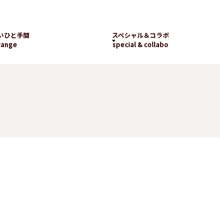
いひと手間
スペシャル＆コラボ
range
special & collabo
ライブラリー
数字で知るランチパッ
工場見学
ク
新着コラボ
チパック
パッケージギャラリー
ランチパックの
楽しみ方