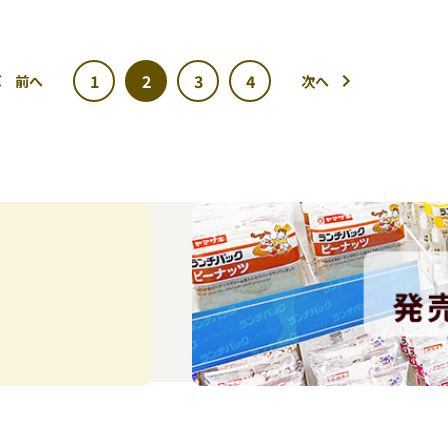
1
2
3
4
前へ
次へ