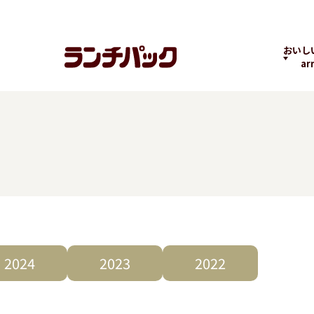
おいし
ar
ランチちゃんとパック
ランチパックヒストリ
コラボ
くん
ー
の商品
よくばりPACK
贅沢ラン
2024
2023
2022