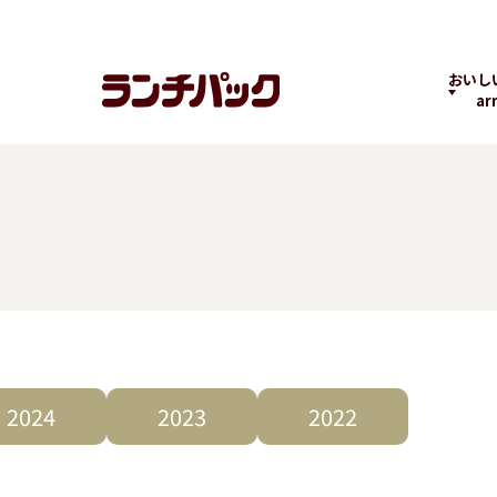
おいし
ar
ランチちゃんとパック
ランチパックヒストリ
コラボ
くん
ー
の商品
よくばりPACK
贅沢ラン
2024
2023
2022