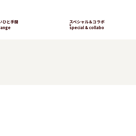
いひと手間
スペシャル＆コラボ
range
special & collabo
ライブラリー
数字で知るランチパッ
工場見学
ク
新着コラボ
チパック
パッケージギャラリー
ランチパックの
楽しみ方