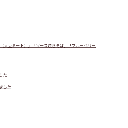
ツ（大豆ミート）」「ソース焼きそば」「ブルーベリー
した
ました