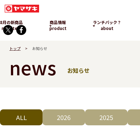
8月の新商品
商品情報
ランチパック？
new item
product
about
トップ
お知らせ
news
お知らせ
ランチパックとは
発売中
ALL
2026
2025